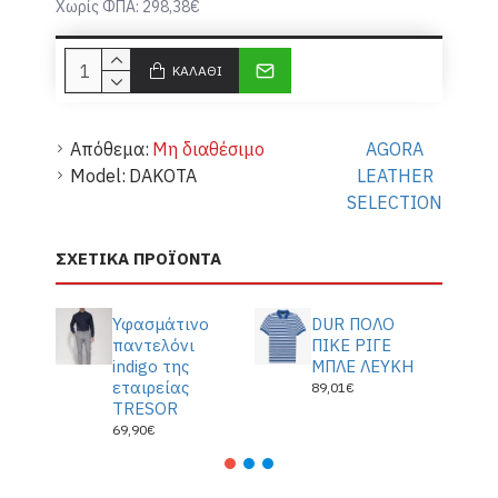
Χωρίς ΦΠΑ: 298,38€
ΚΑΛΆΘΙ
Απόθεμα:
Μη διαθέσιμο
AGORA
Model:
DAKOTA
LEATHER
SELECTION
ΣΧΕΤΙΚΆ ΠΡΟΪΌΝΤΑ
Υφασμάτινο
DUR ΠΟΛΟ
παντελόνι
ΠΙΚΕ ΡΙΓΕ
indigo της
ΜΠΛΕ ΛΕΥΚΗ
εταιρείας
89,01€
TRESOR
69,90€