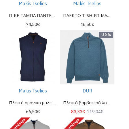
Makis Tselios
Makis Tselios
ΠΙΚΕ ΤΑΜΠΑ ΠΑΝΤΕΛΟΝΙ ΤΗΣ ΕΤΑΙΡΕΙΑΣ MAKI TSELIOS
ΠΛΕΚΤΟ T-SHIRT MAKIS TSELIOS ΛΕΥΚΟ ΚΟΚΚΙΝΟ
74,50€
46,50€
-30 %
Makis Tselios
DUR
Πλεκτό αμάνικο μπλε Makis Tselios με πλαϊνές τσέπες.
Πλεκτό βαμβακερό λουπέτο DUR πετρόλ
66,50€
83,33€
119,04€
Μη διαθέσιμο
Μη διαθέσιμο