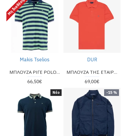
Μη διαθέσιμο
Makis Tselios
DUR
ΜΠΛΟΥΖΑ ΡΙΓΕ POLO MAKIS TSELIOS σε κανονική γραμμή
ΜΠΛΟΥΖΑ ΤΗΣ ΕΤΑΙΡΕΙΑΣ DUR KONTOMANIKH
66,50€
69,00€
Νέο
-15 %