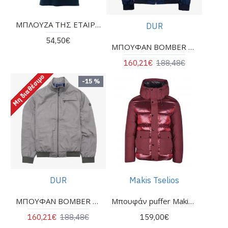
ΜΠΛΟΥΖΑ ΤΗΣ ΕΤΑΙΡΕΙΑΣ MAKIS TSELIOS ΚΟΝΤΟΜΑΝΙΚΗ
DUR
54,50€
ΜΠΟΥΦΑΝ BOMBER ΣΕ ΚΑΝΟΝΙΚΗ ΓΡΑΜΜΗ ΜΠΛΕ
160,21€
188,48€
Μη διαθέσιμο
-15 %
DUR
Makis Tselios
ΜΠΟΥΦΑΝ BOMBER ΣΕ ΚΑΝΟΝΙΚΗ ΓΡΑΜΜΗ ΧΑΚΊ
Μπουφάν puffer Makis Tselios κόκκινο γυαλιστερό
160,21€
188,48€
159,00€